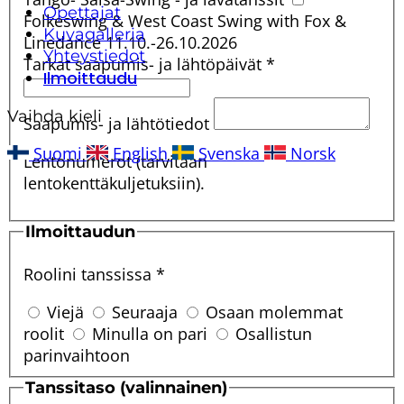
Opettajat
Folkeswing & West Coast Swing with Fox &
Kuvagalleria
Linedance 11.10.-26.10.2026
Yhteystiedot
Tarkat saapumis- ja lähtöpäivät
*
Ilmoittaudu
Vaihda kieli
Saapumis- ja lähtötiedot
Suomi
English
Svenska
Norsk
Lentonumerot (tarvitaan
lentokenttäkuljetuksiin).
Ilmoittaudun
Roolini tanssissa
*
Viejä
Seuraaja
Osaan molemmat
roolit
Minulla on pari
Osallistun
parinvaihtoon
Tanssitaso (valinnainen)