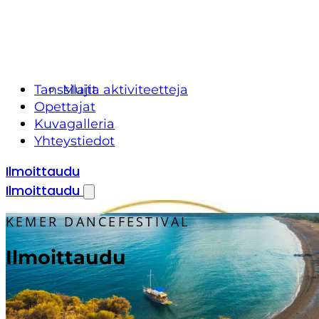
Tanssilajit
Muita aktiviteetteja
Opettajat
Kuvagalleria
Yhteystiedot
Ilmoittaudu
Ilmoittaudu
KEMER DANCEFESTIVAL
Ilmoittaudu
Täytä alla oleva lomake ilmoittautuaksesi.
Vahvistamme ilmoittautumisen sähköpostitse.