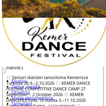
Tähdellä (*) merkityt kentät ovat pakollisia.
Henkilötiedot
Nimi
*
Kansallisuus
*
Sähköposti
*
Puhelinnumero
*
Osallistuminen
Mihin haluat osallistua?
*
(Valitse kaikki
sopivat.)
Seniori-ikäisten tanssiloma Kemerissä
Etusivu
Turkissa 26.9.–2.10.2026
KEMER DANCE
Tietoa meistä
FESTIVAL COMPETITIVE DANCE CAMP 27
Ohjelma
September – 2 October 2026
KEMER
Muita aktiviteetteja
DANCEFESTIVAL 10 vuotta 3.–11.10.2026
Tanssilajit
Tango- Salsa-Swing - ja lavatanssit