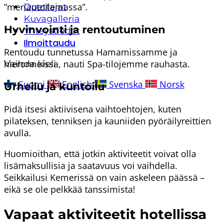
”meriautoilemassa”.
Opettajat
Kuvagalleria
Hyvinvointi ja rentoutuminen
Yhteystiedot
Ilmoittaudu
Rentoudu tunnetussa Hamamissamme ja
hieronnoissa, nauti Spa-tilojemme rauhasta.
Vaihda kieli
Suomi
English
Svenska
Norsk
Urheilu ja kuntoilu
Pidä itsesi aktiivisena vaihtoehtojen, kuten
pilateksen, tenniksen ja kauniiden pyöräilyreittien
avulla.
Huomioithan, että jotkin aktiviteetit voivat olla
lisämaksullisia ja saatavuus voi vaihdella.
Seikkailusi Kemerissä on vain askeleen päässä –
eikä se ole pelkkää tanssimista!
Vapaat aktiviteetit hotellissa