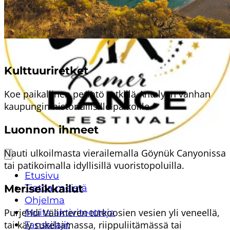
Vaikka Kemerin Tanssifestivaali on rytmin ja
liikkeen juhlaa, tarjoaa Kemer itsessään runsaasti
kokemuksia. Etsitpä fyysisiä aktiviteetteja tai
rauhallisia hetkiä, jokaiselle löytyy jotakin.
Kulttuuriretket
Koe paikallinen perintö retkillä Antalyan vanhan
kaupungin historiallisille paikoille.
Luonnon ihmeet
Nauti ulkoilmasta vierailemalla Göynük Canyonissa
tai patikoimalla idyllisillä vuoristopoluilla.
Etusivu
Tietoa meistä
Meriseikkailut
Ohjelma
Purjehdi Välimeren turkoosien vesien yli veneellä,
Muita aktiviteetteja
tai käy sukeltamassa, riippuliitämässä tai
Tanssilajit