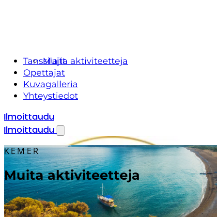
Tanssilajit
Muita aktiviteetteja
Opettajat
Kuvagalleria
Yhteystiedot
Ilmoittaudu
Ilmoittaudu
KEMER
Muita aktiviteetteja
Omatoimiset aktiviteetit