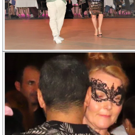
Lærere
Fotogalleri
Kontakt
Meld deg på
Bytt språk
Suomi
English
Svenska
Norsk