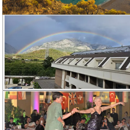
Vi publiserer flere bilder i
Facebook-gruppen vår
!
Hjem
Om oss
Program
Andre aktiviteter
Dansestiler