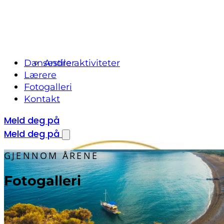
Dansestiler
Andre aktiviteter
Lærere
Fotogalleri
Kontakt
Meld deg på
Meld deg på
GJENNOM ÅRENE
Fotogalleri
Noen bilder gjennom årene