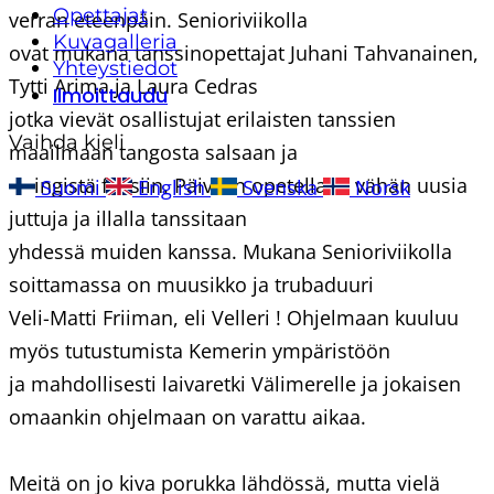
Opettajat
verran eteenpäin. Senioriviikolla
Kuvagalleria
ovat mukana tanssinopettajat Juhani Tahvanainen,
Yhteystiedot
Tytti Arima ja Laura Cedras
Ilmoittaudu
jotka vievät osallistujat erilaisten tanssien
Vaihda kieli
maailmaan tangosta salsaan ja
swingistä foksiin. Päivisin opetellaan vähän uusia
Suomi
English
Svenska
Norsk
juttuja ja illalla tanssitaan
yhdessä muiden kanssa. Mukana Senioriviikolla
soittamassa on muusikko ja trubaduuri
Veli-Matti Friiman, eli Velleri ! Ohjelmaan kuuluu
myös tutustumista Kemerin ympäristöön
ja mahdollisesti laivaretki Välimerelle ja jokaisen
omaankin ohjelmaan on varattu aikaa.
Meitä on jo kiva porukka lähdössä, mutta vielä