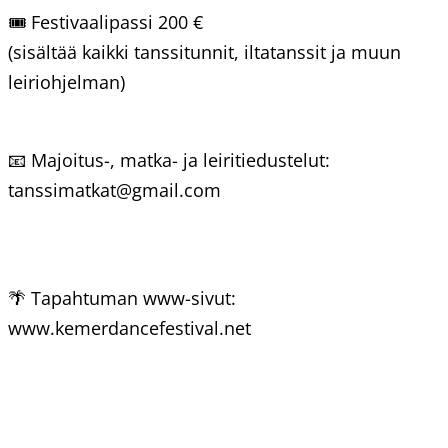
🎟️ Festivaalipassi 200 €
(sisältää kaikki tanssitunnit, iltatanssit ja muun
leiriohjelman)
📧 Majoitus-, matka- ja leiritiedustelut:
tanssimatkat@gmail.com
🌴 Tapahtuman www-sivut:
www.kemerdancefestival.net