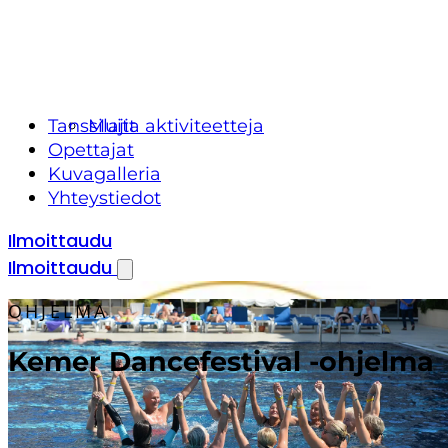
Tanssilajit
Muita aktiviteetteja
Opettajat
Kuvagalleria
Yhteystiedot
Ilmoittaudu
Ilmoittaudu
OHJELMA
Kemer Dancefestival -ohjelma
26.9.2026 – 2.10.2026