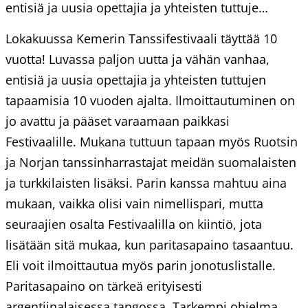
entisiä ja uusia opettajia ja yhteisten tuttuje…
Lokakuussa Kemerin Tanssifestivaali täyttää 10
vuotta! Luvassa paljon uutta ja vähän vanhaa,
entisiä ja uusia opettajia ja yhteisten tuttujen
tapaamisia 10 vuoden ajalta. Ilmoittautuminen on
jo avattu ja pääset varaamaan paikkasi
Festivaalille. Mukana tuttuun tapaan myös Ruotsin
ja Norjan tanssinharrastajat meidän suomalaisten
ja turkkilaisten lisäksi. Parin kanssa mahtuu aina
mukaan, vaikka olisi vain nimellispari, mutta
seuraajien osalta Festivaalilla on kiintiö, jota
lisätään sitä mukaa, kun paritasapaino tasaantuu.
Eli voit ilmoittautua myös parin jonotuslistalle.
Paritasapaino on tärkeä erityisesti
argentiinalaisessa tangossa. Tarkempi ohjelma