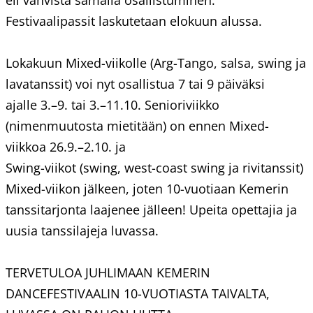
eli vahvista samalla osallistuminen.
Festivaalipassit laskutetaan elokuun alussa.
Lokakuun Mixed-viikolle (Arg-Tango, salsa, swing ja
lavatanssit) voi nyt osallistua 7 tai 9 päiväksi
ajalle 3.–9. tai 3.–11.10. Senioriviikko
(nimenmuutosta mietitään) on ennen Mixed-
viikkoa 26.9.–2.10. ja
Swing-viikot (swing, west-coast swing ja rivitanssit)
Mixed-viikon jälkeen, joten 10-vuotiaan Kemerin
tanssitarjonta laajenee jälleen! Upeita opettajia ja
uusia tanssilajeja luvassa.
TERVETULOA JUHLIMAAN KEMERIN
DANCEFESTIVAALIN 10-VUOTIASTA TAIVALTA,